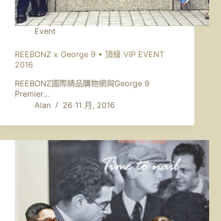
Event
REEBONZ x George 9 • 頂級 VIP EVENT
2016
REEBONZ國際精品購物網與George 9
Premier…
Alan
26 11 月, 2016