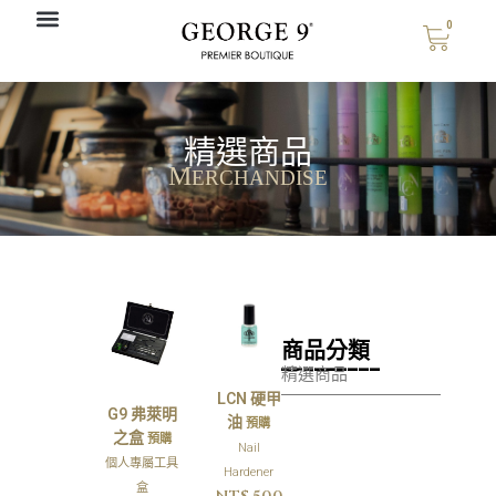
0
精選商品
M
ERCHANDISE
商品分類
_________
精選商品
LCN 硬甲
G9 弗萊明
油
預購
之盒
預購
Nail
個人專屬工具
Hardener
盒