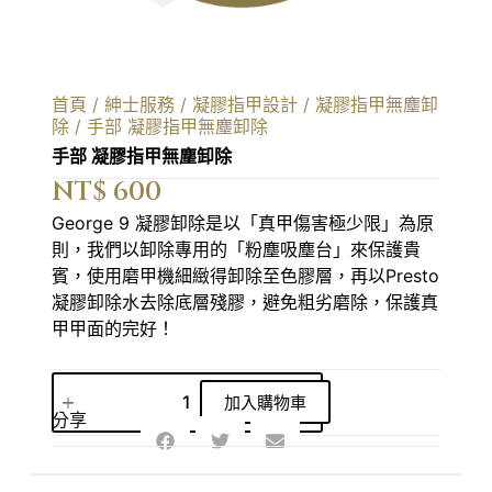
首頁
/
紳士服務
/
凝膠指甲設計
/
凝膠指甲無塵卸
除
/ 手部 凝膠指甲無塵卸除
手部 凝膠指甲無塵卸除
NT$
600
George 9 凝膠卸除是以「真甲傷害極少限」為原
則，我們以卸除專用的「粉塵吸塵台」來保護貴
賓，使用磨甲機細緻得卸除至色膠層，再以Presto
凝膠卸除水去除底層殘膠，避免粗劣磨除，保護真
甲甲面的完好！
A
加入購物車
l
分享
t
e
r