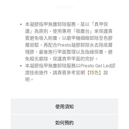
n
a
服務說明
t
i
v
本凝膠指甲無塵卸除服務，是以「真甲保
e
護」為原則，使用專用「吸塵台」來保護貴
:
賓避免吸入粉塵，以磨甲機細緻卸除至色膠
層斑駁，再配合Presto凝膠卸除水去除底層
殘膠，最後進行甲面整理以及指緣保養，避
免粗劣磨除，保護真甲甲面的完好。
本凝膠指甲無塵卸除服務以Presto Gel Led認
證技術施作，請貴賓參考官網
【特色】
說
明。
使用須知
如何預約