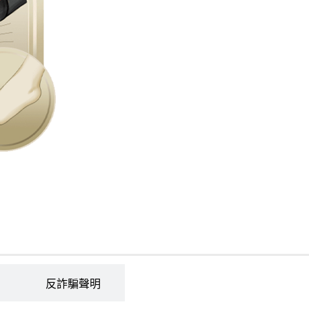
r
n
a
t
i
v
e
:
反詐騙聲明