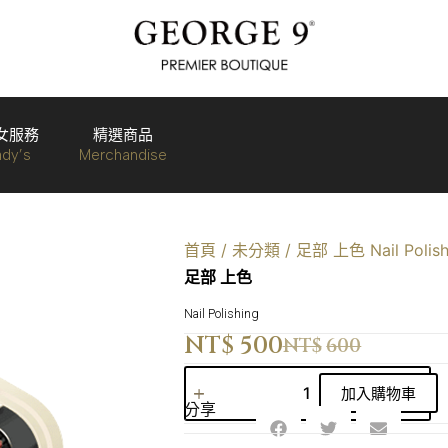
女服務
精選商品
ady’s
Merchandise
首頁
/
未分類
/ 足部 上色 Nail Polish
足部 上色
Nail Polishing
NT$
500
NT$
600
A
加入購物車
l
分享
t
e