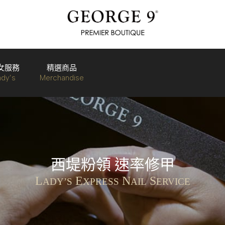
女服務
精選商品
ady’s
Merchandise
西堤粉領 速率修甲
L
E
N
S
ADY’S
XPRESS
AIL
ERVICE