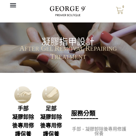
0
凝膠指甲設計
A
G
R
R
FTER
EL
EMOVAL
EPAIRING
T
REATMENT
手部
足部
服務分類
_________
凝膠卸除
凝膠卸除
後專用修
後專用修
手部 - 凝膠卸除後專用修護
保養
護保養
護保養